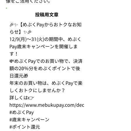
像をご活用ください。
投稿用文章
🎉✨【めぶくPayからおトクなお知
らせ】✨🎉
12/9(月)〜31(火)の期間中、めぶく
Pay歳末キャンペーンを開催しま
す！
💸めぶくPayでのお買い物で、決済
額の20％分をめぶくポイントで後
日還元🎁
年末のお買い物は、めぶくPayで楽
しくおトクにしませんか？
詳しくは👉
https://www.mebukupay.com/dec
#めぶくPay
#歳末キャンペーン
#ポイント還元