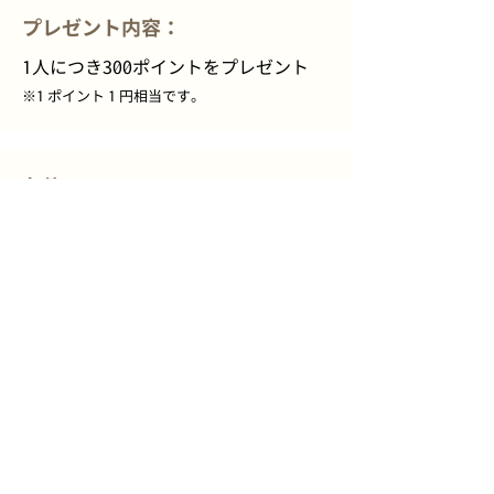
プレゼント内容：
1人につき300ポイントをプレゼント
※1 ポイント 1 円相当です。
条件：
キャンペーン特設ブースでめぶくPay
を初めてご登録いただいた方のみにポ
イントをプレゼントいたします。
対象期間中であってもキャンペーン特
設ブース以外でご登録された方は対象
外です。
各回にて先着で30名へプレゼントいた
します。
対象者へのポイント付与は12月16日
(月)を予定しております（都合により