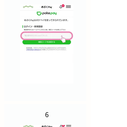
手続き後、画面に従ってメニューにあ
る【めぶくPay】をタップして起動し
ます。
6