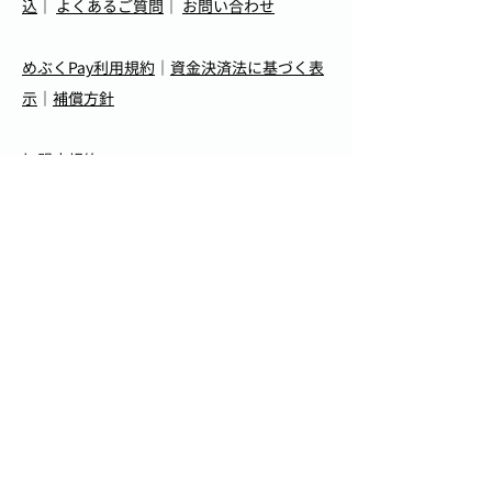
込
｜
よくあるご質問
｜
お問い合わせ
めぶくPay利用規約
｜
資金決済法に基づく表
示
｜
補償方針
加盟店規約
助け合い掲示板
｜
めぶくグラウンド株式会
社
｜
プライバシーポリシー
｜
my FinTech株式
会社
本事業は、前橋市とめぶくグラウンド( 株) の連携事業で
す。めぶくグラウンド株式会社 群馬県前橋市表町2-
30-8AQERU 前橋 6F
記載の商品名およびブランド名他は各社の商標または登
録商標です。 QR コードは( 株) デンソーウェーブの登