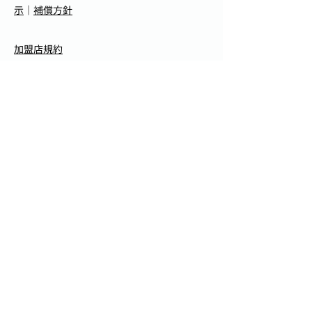
示
｜
補償方針
加盟店規約
助け合い掲示板
｜
めぶくグラウンド株式会
社
｜
プライバシーポリシー
｜
my FinTech株式
会社
本事業は、前橋市とめぶくグラウンド( 株) の連携事業で
す。めぶくグラウンド株式会社 群馬県前橋市表町2-
30-8AQERU 前橋 6F
記載の商品名およびブランド名他は各社の商標または登
録商標です。 QR コードは( 株) デンソーウェーブの登
録商標です。
Copyright © 2023 Mebuku Pay. All rights reserved.