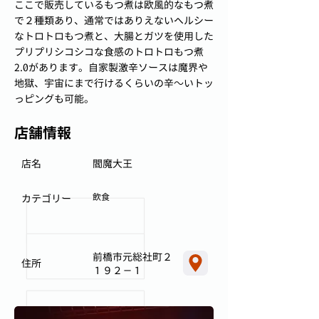
ここで販売しているもつ煮は欧風的なもつ煮
で２種類あり、通常ではありえないヘルシー
なトロトロもつ煮と、大腸とガツを使用した
プリプリシコシコな食感のトロトロもつ煮
2.0があります。自家製激辛ソースは魔界や
地獄、宇宙にまで行けるくらいの辛～いトッ
っピングも可能。
店舗情報
店名
閻魔大王
飲食
カテゴリー
前橋市元総社町２
住所
１９２－１