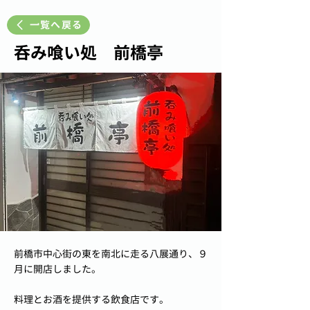
一覧へ戻る
呑み喰い処 前橋亭
前橋市中心街の東を南北に走る八展通り、９
月に開店しました。
料理とお酒を提供する飲食店です。