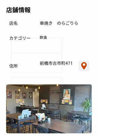
店舗情報
店名
串焼き のらごりら
飲食
カテゴリー
前橋市古市町471
住所