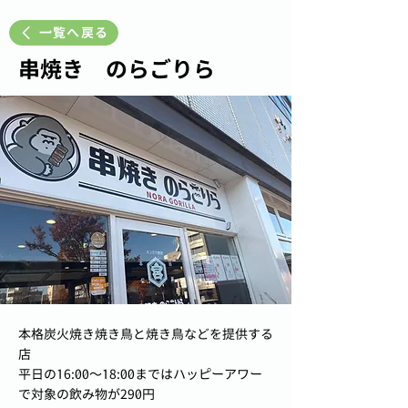
一覧へ戻る
串焼き のらごりら
本格炭火焼き焼き鳥と焼き鳥などを提供する
店
平日の16:00〜18:00まではハッピーアワー
で対象の飲み物が290円