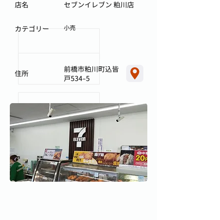
店名
セブンイレブン 粕川店
小売
カテゴリー
前橋市粕川町込皆
住所
戸534-5