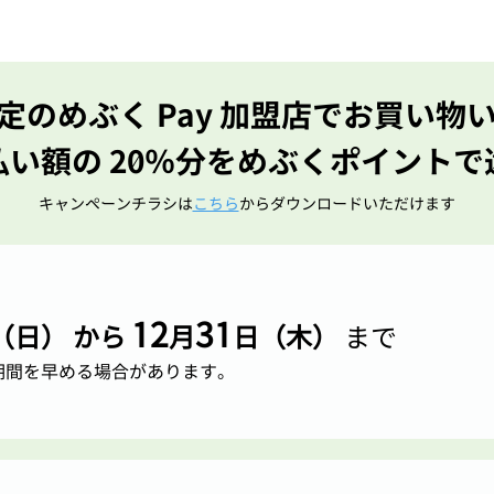
定のめぶく Pay 加盟店でお買い物
払い額の
20％
分
をめぶくポイントで
​キャンペーンチラシは
こちら
からダウンロードいただけます
12
31
（日） から
月
日（木）
まで
期間を早める場合があります。