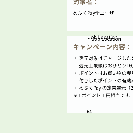
対象者：
めぶくPay全ユーザ
Job Location
Job Location
キャンペーン内容：
◦ 還元対象はチャージした
◦ 還元上限額はおひとり10,
◦ ポイントはお買い物の翌
◦ 付与したポイントの有効期
◦ めぶくPay の定常還元
※1 ポイント 1 円相当です。
64