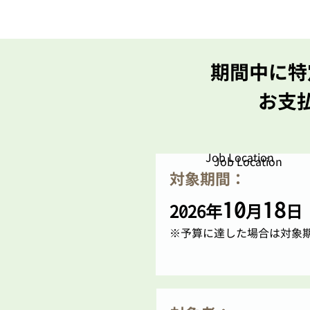
期間中に特
お支
Job Location
Job Location
​対象期間：
10
18
2026年
月
日
※予算に達した場合は対象