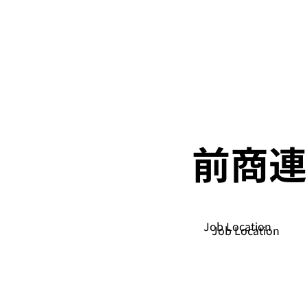
前商連
Job Location
Job Location