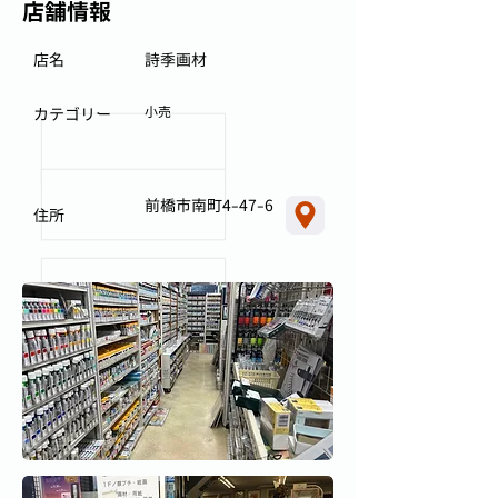
店舗情報
店名
詩季画材
小売
カテゴリー
前橋市南町4-47-6
住所