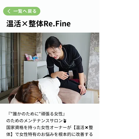
一覧へ戻る
温活×整体Re.Fine
『"誰かのために"頑張る女性』
のためのメンテナンスサロン🪴
国家資格を持った女性オーナーが【温活✖️整
体】で女性特有のお悩みを根本的に改善する